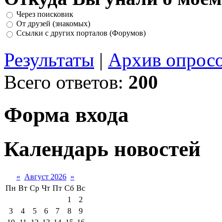
Через поисковик
От друзей (знакомых)
Ссылки с других порталов (Форумов)
Результаты
|
Архив опрос
Всего ответов:
200
Форма входа
Календарь новостей
«
Август 2026
»
Пн
Вт
Ср
Чт
Пт
Сб
Вс
1
2
3
4
5
6
7
8
9