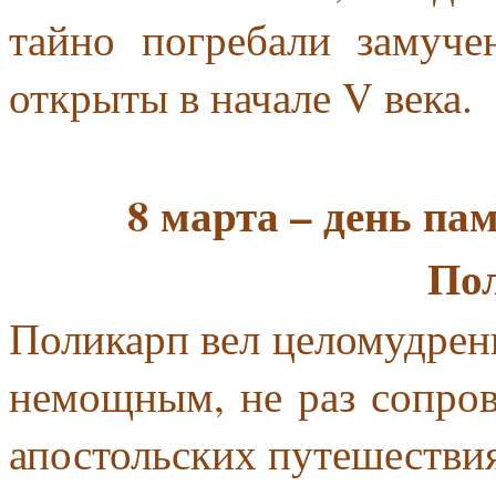
тайно погребали замуч
открыты в начале V века.
8 марта – день п
По
Поликарп вел целомудрен
немощным, не раз сопров
апостольских путешестви