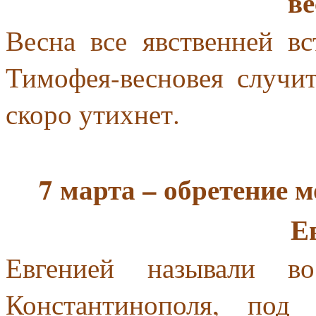
ве
Весна все явственней вс
Тимофея-весновея случит
скоро утихнет.
7 марта – обретение 
Е
Евгенией называли в
Константинополя, под