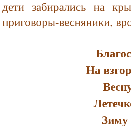
дети забирались на кр
приговоры-весняники, вро
Благос
На взгор
Весну
Летечк
Зиму