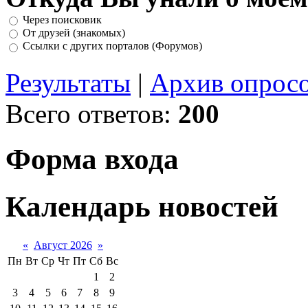
Через поисковик
От друзей (знакомых)
Ссылки с других порталов (Форумов)
Результаты
|
Архив опрос
Всего ответов:
200
Форма входа
Календарь новостей
«
Август 2026
»
Пн
Вт
Ср
Чт
Пт
Сб
Вс
1
2
3
4
5
6
7
8
9