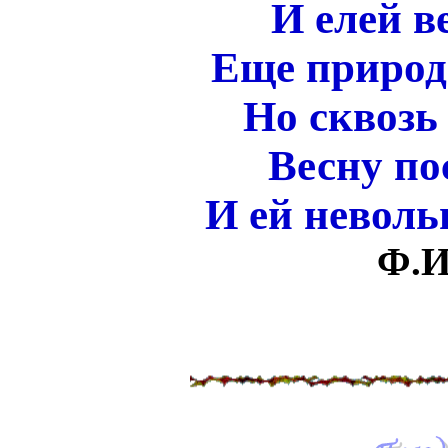
И елей в
Еще природа
Но сквозь
Весну по
И ей невол
Ф.И